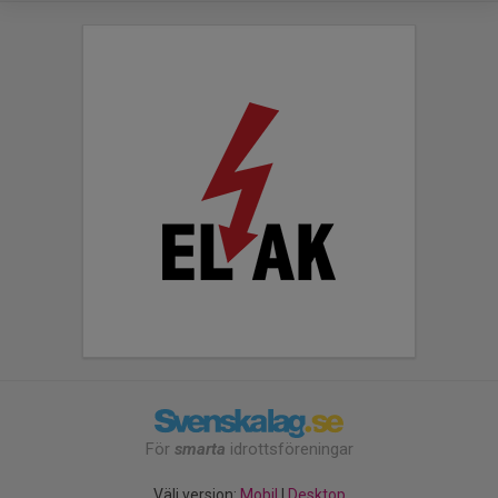
För
smarta
idrottsföreningar
Välj version:
Mobil
|
Desktop