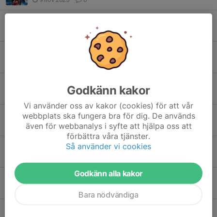
Idrottsförälder med hjärta & hjärna - föreläsning
28 okt 2025
0
SSK startar motionsgrupp för tidigare konståkare
12 okt 2025
0
SSK Allmis i B hallen 11/10
Godkänn kakor
9 okt 2025
0
Vi använder oss av kakor (cookies) för att vår
Sigtunaexpressen kommer till Märsta 7/12
webbplats ska fungera bra för dig. De används
även för webbanalys i syfte att hjälpa oss att
28 sep 2025
0
förbättra våra tjänster.
Så använder vi cookies
Fritidskortet
22 aug 2025
0
Godkänn alla kakor
SSK deltar i Idrottsdagen den 14 april
31 mar 2025
2
Bara nödvändiga
Skridskodisco 21 mars