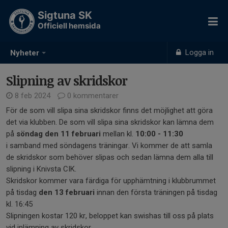
Sigtuna SK
Officiell hemsida
Logga in
Nyheter
Slipning av skridskor
8 feb 2024
0 kommentarer
För de som vill slipa sina skridskor finns det möjlighet att göra
det via klubben. De som vill slipa sina skridskor kan lämna dem
på
söndag den 11 februari
mellan kl.
10:00 - 11:30
i samband med söndagens träningar. Vi kommer de att samla
de skridskor som behöver slipas och sedan lämna dem alla till
slipning i Knivsta CIK.
Skridskor kommer vara färdiga för upphämtning i klubbrummet
på tisdag
den 13 februari
innan den första träningen på tisdag
kl. 16:45
Slipningen kostar 120 kr, beloppet kan swishas till oss på plats
vid inlämning av skridskor