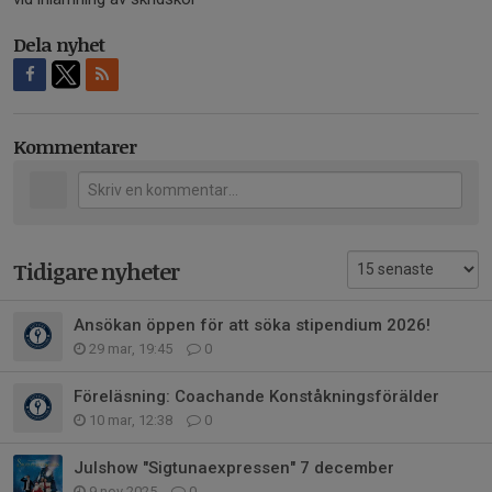
Dela nyhet
Kommentarer
Tidigare nyheter
Ansökan öppen för att söka stipendium 2026!
29 mar, 19:45
0
Föreläsning: Coachande Konståkningsförälder
10 mar, 12:38
0
Julshow "Sigtunaexpressen" 7 december
9 nov 2025
0