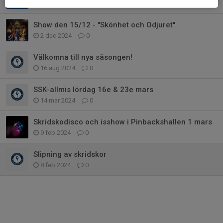
9 mar 2025
0
Show den 15/12 - "Skönhet och Odjuret"
2 dec 2024
0
Välkomna till nya säsongen!
16 aug 2024
0
SSK-allmis lördag 16e & 23e mars
14 mar 2024
0
Skridskodisco och isshow i Pinbackshallen 1 mars
9 feb 2024
0
Slipning av skridskor
8 feb 2024
0