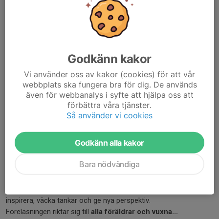
Ansökan öppen för att söka
stipendium 2026!
29 mar, 19:45
0 kommentarer
Östra Svealands Konståkningsförbund kan stolt berätta att vi i
Godkänn kakor
år kommer dela ut flera stipendier i dessa två kategorier:
åkarstipendium och utbildningsstipendium.
Vi använder oss av kakor (cookies) för att vår
webbplats ska fungera bra för dig. De används
Åkarstipendiet
syftar till att främja och stödja åkares...
även för webbanalys i syfte att hjälpa oss att
Läs mer
förbättra våra tjänster.
Så använder vi cookies
Föreläsning: Coachande
Godkänn alla kakor
Konståkningsförälder
Bara nödvändiga
10 mar, 12:38
0 kommentarer
Nu finns chansen att ta del av en uppskattad och efterfrågad
föreläsning om
coachande föräldraskap
, med fokus på att
inspirera, väcka tankar och ge nya perspektiv.
Föreläsningen riktar sig till
alla föräldrar och vuxna...