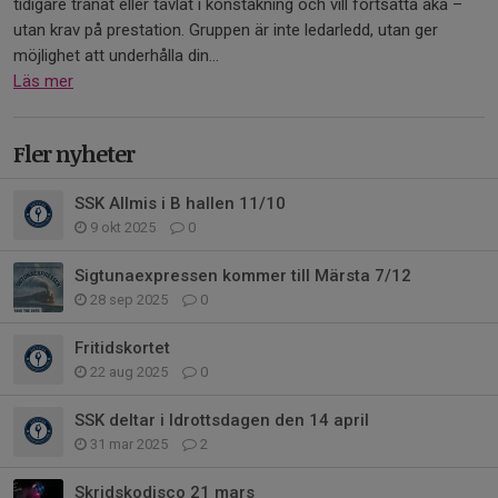
tidigare tränat eller tävlat i konståkning och vill fortsätta åka –
utan krav på prestation. Gruppen är inte ledarledd, utan ger
möjlighet att underhålla din...
Läs mer
Fler nyheter
SSK Allmis i B hallen 11/10
9 okt 2025
0
Sigtunaexpressen kommer till Märsta 7/12
28 sep 2025
0
Fritidskortet
22 aug 2025
0
SSK deltar i Idrottsdagen den 14 april
31 mar 2025
2
Skridskodisco 21 mars