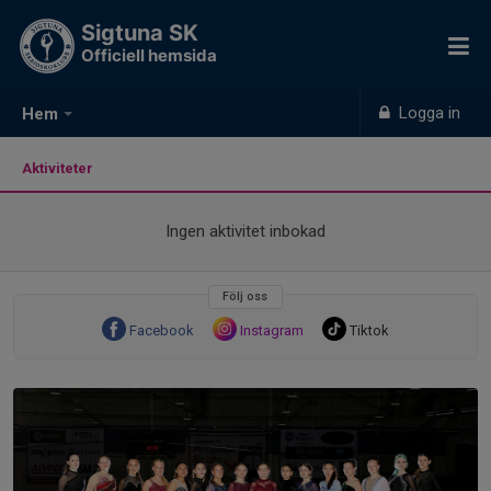
Sigtuna SK
Officiell hemsida
Logga in
Hem
Aktiviteter
Ingen aktivitet inbokad
Följ oss
Facebook
Instagram
Tiktok