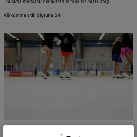
Tränarna meddelar när åkaren är redo för nästa steg.
Välkommen till Sigtuna SK!