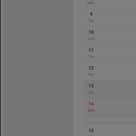
Mån
9
Tis
10
Ons
11
Tor
12
Fre
13
Lör
14
Sön
15