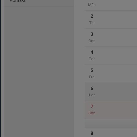
Kontakt
Mån
2
Tis
3
Ons
4
Tor
5
Fre
6
Lör
7
Sön
8