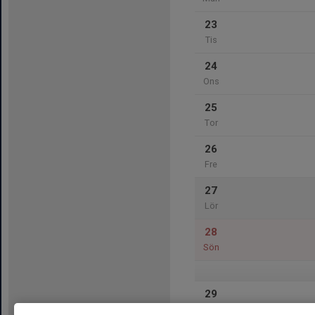
23
Tis
24
Ons
25
Tor
26
Fre
27
Lör
28
Sön
29
Mån