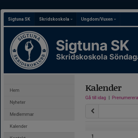
Sigtuna SK
Skridskoskola
Ungdom/Vuxen
Sigtuna SK
Skridskoskola Söndag
Kalender
Hem
Gå till idag
|
Prenumerer
Nyheter
Medlemmar
Kalender
1