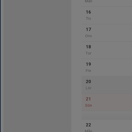
Mån
16
Tis
17
Ons
18
Tor
19
Fre
20
Lör
21
Sön
22
Mån