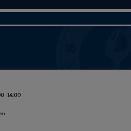
00-14:00
len