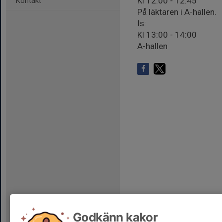
Kl 12:00 - 12:45
Kontakt
På läktaren i A-hallen.
Is:
Kl 13:00 - 14:00
A-hallen
Godkänn kakor