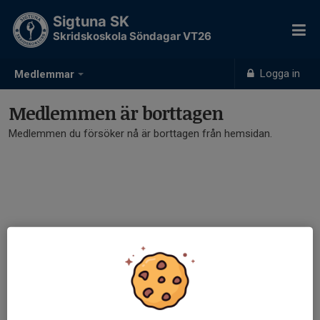
Sigtuna SK
Skridskoskola Söndagar VT26
Logga in
Medlemmar
Medlemmen är borttagen
Medlemmen du försöker nå är borttagen från hemsidan.