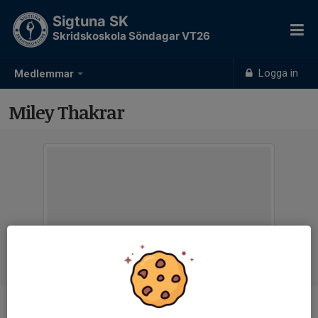
Sigtuna SK
Skridskoskola Söndagar VT26
Logga in
Medlemmar
Miley Thakrar
Ålder
7 år