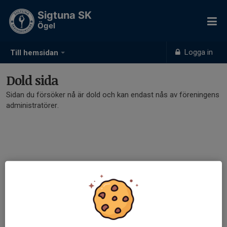
Sigtuna SK
Ögel
Logga in
Till hemsidan
Dold sida
Sidan du försöker nå är dold och kan endast nås av föreningens
administratörer.