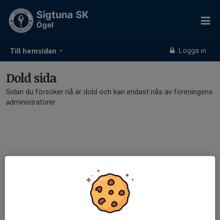
Sigtuna SK
Ögel
Logga in
Till hemsidan
Dold sida
Sidan du försöker nå är dold och kan endast nås av föreningens
administratörer.