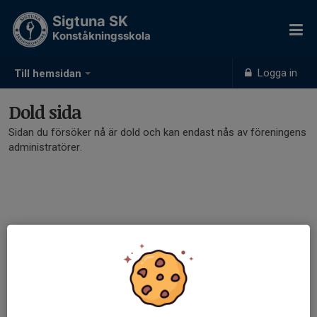
Sigtuna SK
Konståkningsskola
Logga in
Till hemsidan
Dold sida
Sidan du försöker nå är dold och kan endast nås av föreningens
administratörer.