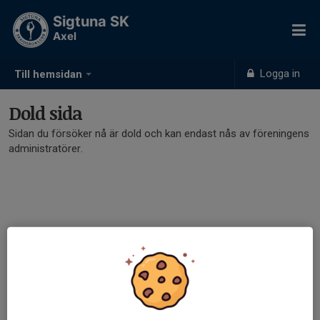
Sigtuna SK
Axel
Logga in
Till hemsidan
Dold sida
Sidan du försöker nå är dold och kan endast nås av föreningens
administratörer.